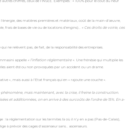
e autres chiffres, ceux de l’INSEE. Exemples : + 100% pour le coût du neuf
de l’énergie, des matières premières et matériaux, coût de la main-d’œuvre,
, frais de bases de vie ou de locations d’engins)…
« Ces droits de voirie, ces
i ne relèvent pas, de fait, de la responsabilité des entreprises.
ommasini appelle
« l’inflation réglementaire »
. Une frénésie qui multiplie les
u’elles aient été ou non provoquées par un accident ou un drame.
tive », mais aussi à l’Etat français qui en « rajoute une couche ».
 phénomène, mais maintenant, avec la crise, il freine la construction.
sées et additionnées, on en arrive à des surcoûts de l’ordre de 15%. En a-
: la réglementation sur les termites là où il n’y en a pas (Pas-de-Calais),
oblige à prévoir des cages d’ascenseur sans… ascenseurs.