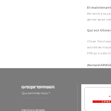
Et maintenant
été remis à sa jus
dernier serait mê
Qui est Olivie
Olivier Tommasini
activité de maçon
FFB qu’il a été c
Bernard KRIEG
Qui sommes nous ?
Mentions légales