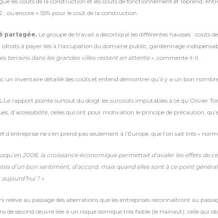
gue les coûts de la construction et les coûts de fonctionnement et reprend, entr
2 ; ou encore + 55% pour le coût de la construction.
é partagée.
Le groupe de travail a décortiqué les différentes hausses : coûts 
 (droits à payer liés à l’occupation du domaine public, gardiennage indispensable
es terrains dans les grandes villes restent en attente »
, commente-t-il.
nc un inventaire détaillé des coûts et entend démontrer qu’il y a un bon nombre qu
.
Le rapport pointe surtout du doigt les surcoûts imputables à ce qu’Olivier T
, d’accessibilité, celles qui ont pour motivation le principe de précaution, q
ef d’entreprise ne s’en prend pas seulement à l’Europe, que l’on sait très « norma
usqu’en 2008, la croissance économique permettait d’avaler les effets de ce
utes d’un bon sentiment, d’accord, mais quand elles sont à ce point générali
 aujourd’hui ? »
 relève au passage des aberrations que les entreprises reconnaîtront au passage 
isons de second œuvre liée à un risque sismique très faible (le Hainaut), celle qui 