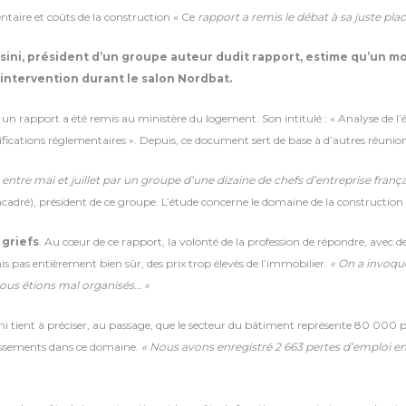
ntaire et coûts de la construction « Ce
rapport a remis le débat à sa juste plac
ini, président d’un groupe auteur dudit rapport, estime qu’un mo
 intervention durant le salon Nordbat.
r, un rapport a été remis au ministère du logement. Son intitulé : « Analyse de 
fications réglementaires ». Depuis, ce document sert de base à d’autres réunions 
ré entre mai et juillet par un groupe d’une dizaine de chefs d’entreprise fran
cadré), président de ce groupe. L’étude concerne le domaine de la constructio
griefs
. Au cœur de ce rapport, la volonté de la profession de répondre, avec d
s pas entièrement bien sûr, des prix trop élevés de l’immobilier.
« On a invoqu
nous étions mal organisés… »
 tient à préciser, au passage, que le secteur du bâtiment représente 80 000 pe
tissements dans ce domaine.
« Nous avons enregistré 2 663 pertes d’emploi ent