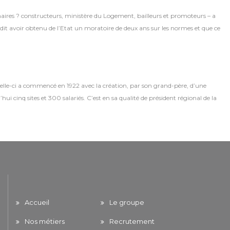
naires ? constructeurs, ministère du Logement, bailleurs et promoteurs – a
 dit avoir obtenu de l’Etat un moratoire de deux ans sur les normes et que ce
 celle-ci a commencé en 1922 avec la création, par son grand-père, d’une
cinq sites et 300 salariés. C’est en sa qualité de président régional de la
Accueil
Le groupe
Nos métiers
Recrutement