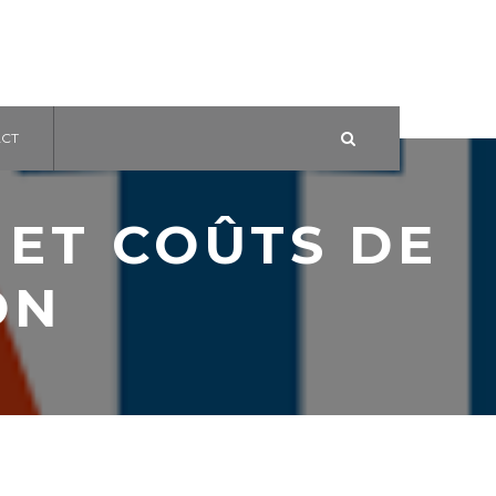
CT
 ET COÛTS DE
ON