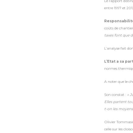
Le rapport distin
entre 1997 et 201
Responsabilit
coûts de chantier
taxes font que d
L’analyse fait do
L’Etat a sa part
normes thermiques
A noter que le ch
Son constat :
« J
Elles partent to
t-on les moyens
Olivier Tommasini
celle sur les clo