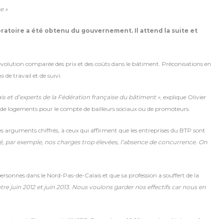
e »
ratoire a été obtenu du gouvernement. Il attend la suite et
l’évolution comparée des prix et des coûts dans le bâtiment. Préconisations en
de travail et de suivi.
çais et d’experts de la Fédération française du bâtiment »
, explique Olivier
n de logements pour le compte de bailleurs sociaux ou de promoteurs.
es arguments chiffrés, à ceux qui affirment que les entreprises du BTP sont
é, par exemple, nos charges trop élevées, l’absence de concurrence. On
rsonnes dans le Nord-Pas-de-Calais et que sa profession a souffert de la
re juin 2012 et juin 2013. Nous voulons garder nos effectifs car nous en