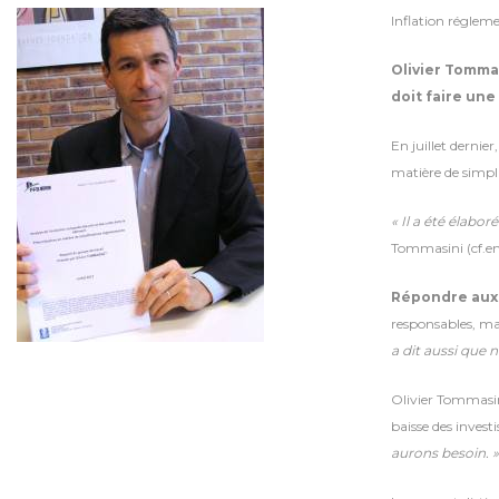
Inflation régleme
Olivier Tommas
doit faire une
En juillet dernie
matière de simpli
« Il a été élabo
Tommasini (cf.en
Répondre aux 
responsables, mai
a dit aussi que 
Olivier Tommasini
baisse des inves
aurons besoin. »