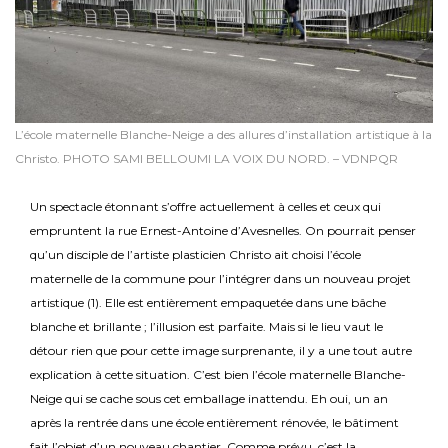
L’école maternelle Blanche-Neige a des allures d’installation artistique à la
Christo. PHOTO SAMI BELLOUMI LA VOIX DU NORD. – VDNPQR
TOMMASINI Construction Menuiserie DUBOIS Promotion Couverture
Un spectacle étonnant s’offre actuellement à celles et ceux qui
empruntent la rue Ernest-Antoine d’Avesnelles. On pourrait penser
qu’un disciple de l’artiste plasticien Christo ait choisi l’école
maternelle de la commune pour l’intégrer dans un nouveau projet
artistique (1). Elle est entièrement empaquetée dans une bâche
blanche et brillante ; l’illusion est parfaite. Mais si le lieu vaut le
détour rien que pour cette image surprenante, il y a une tout autre
explication à cette situation. C’est bien l’école maternelle Blanche-
Neige qui se cache sous cet emballage inattendu. Eh oui, un an
après la rentrée dans une école entièrement rénovée, le bâtiment
fait l’objet d’un nouveau chantier. Comme prévu, c’est la