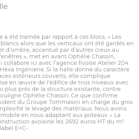
lle
e a été tramée par rapport à ces blocs, « Les
 blancs alors que les verticaux ont été gardés en
fet d’ombre, accentué par d’autres creux au
fenêtres », met en avant Ophélie Chassin,
i collabore ici avec l’agence fivoise Atelier 204
Hexa Ingénierie. Si la halle donne du caractère
paces extérieurs couverts, elle complique
se en œuvre de l’édifice de trois niveaux avec
u plus près de la structure existante, contre
» souligne Ophélie Chassin. Ce que confirme
ésident du Groupe Tommasini en charge du gros
omplexifié le levage des matériaux. Nous avons
e mobile en nous adaptant aux poteaux. » La
construction avoisine les 2692 euros HT du m²
label E+C-.