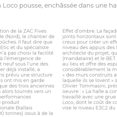
 Loco pousse, enchâssée dans une ha
ation de la ZAC Fives
Effet d’ombre. La façad
le (Nord), le chantier de
joints horizontaux sont
ûches. Il faut dire que
creux pour créer un ef
Etic et du spécialiste
niveau des appuis des 
’a pas choisi la facilité
architecte du projet, qu
é à l’émergence de
(mandataire) et le BET 
nt neuf sous l’une des
au lieu et offre des es
er déjà installé, a
considérablement la mi
ns prévu une structure
« des murs construits a
us ont mis en garde
laquelle ils se lovent 
ique des trois anciennes
Olivier Tommasini, pr
alors tournés vers un
oeuvre : « La halle a c
 performances
travaillé avec une gru
é produit
Loco, dont le coût de 
ionale Biallais
vise le niveau E3C2 du 
00 tonnes) issus à de la