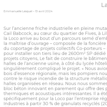
La
Emmanuelle Lesquel – 13 avril 2024
Sur l’ancienne friche industrielle en pleine mut
Cail Babcock, au cœur du quartier de Fives, à Lil
la Loco arrive au bout d’un parcours semé d’emb
la maîtrise d’ouvrage – composée de la foncière 
du coportage de projets collectifs Co-porteurs – n
pour installer son tiers lieu de 2600m² SP dédi
projets citoyens, Le fait de construire le bâtime
halles de l’ancienne usine, à côté du lycée hôteli
singulièrement compliqué le projet. « Nous avio
bois d’essence régionale, mais les pompiers no
contre le risque incendie de la structure métall
halles organisées en réseau. Nous nous sommes 
bloc béton innovant en parement qui offre des
thermiques et acoustiques intéressantes. Il a ét
spécifiquement pour la Loco par l’entreprise rég
Industries à partir 30 % de granulats recyclés (2