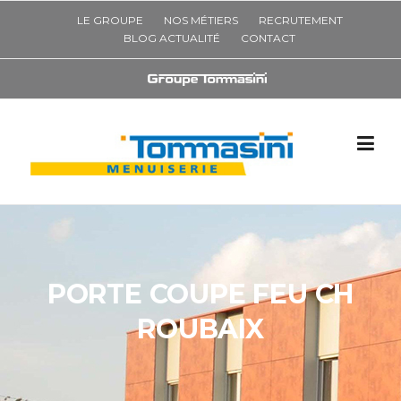
Skip
LE GROUPE
NOS MÉTIERS
RECRUTEMENT
to
BLOG ACTUALITÉ
CONTACT
content
PORTE COUPE FEU CH
ROUBAIX